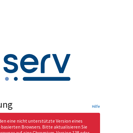
ung
Hilfe
den eine nicht unterstützte Version eines
asierten Browsers. Bitte aktualisieren Sie
rowser auf eine Chromium-Version 138 oder